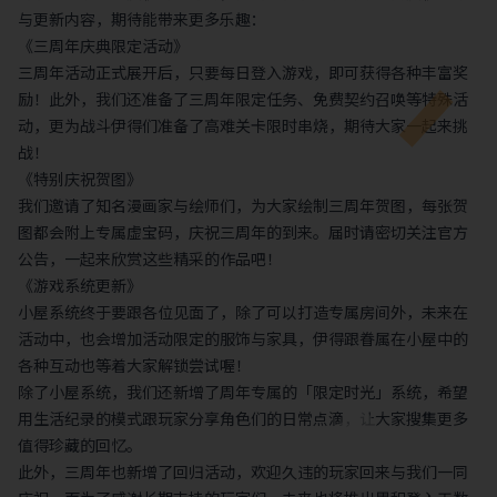
与更新内容，期待能带来更多乐趣：
《三周年庆典限定活动》
三周年活动正式展开后，只要每日登入游戏，即可获得各种丰富奖
励！此外，我们还准备了三周年限定任务、免费契约召唤等特殊活
动，更为战斗伊得们准备了高难关卡限时串烧，期待大家一起来挑
战！
《特别庆祝贺图》
我们邀请了知名漫画家与绘师们，为大家绘制三周年贺图，每张贺
图都会附上专属虚宝码，庆祝三周年的到来。届时请密切关注官方
公告，一起来欣赏这些精采的作品吧！
《游戏系统更新》
小屋系统终于要跟各位见面了，除了可以打造专属房间外，未来在
活动中，也会增加活动限定的服饰与家具，伊得跟眷属在小屋中的
各种互动也等着大家解锁尝试喔！
除了小屋系统，我们还新增了周年专属的「限定时光」系统，希望
用生活纪录的模式跟玩家分享角色们的日常点滴，让大家搜集更多
值得珍藏的回忆。
此外，三周年也新增了回归活动，欢迎久违的玩家回来与我们一同