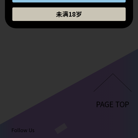
未满18岁
PAGE TOP
Follow Us