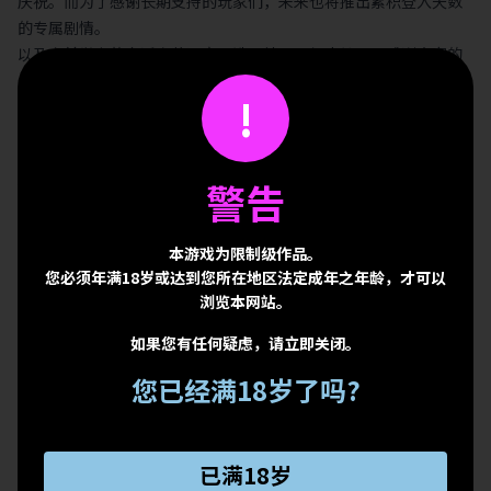
庆祝。而为了感谢长期支持的玩家们，未来也将推出累积登入天数
的专属剧情。
以及之前举办的蜜话实装语音票选，结果已经出炉了，感谢大家的
参与！除了投票之外，我们也收到许多对于想法回馈，谢谢大家踊
!
跃表达对角色、剧情的喜爱。各角色第一名的蜜话会在今年陆续实
装语音，到时请仔细地聆听欣赏喔！
再次感谢大家三年来的陪伴与支持，接下来更新的剧情主线，会将
警告
伊得和眷属们的冒险带向最高潮；还有期待已久的角色歌也预计在
今年跟大家见面！制作团队将持续努力，为大家献上更精彩的内容
与活动，让《新世界狂欢》的未来旅程更加丰富充实！
本游戏为限制级作品。
《新世界狂欢》制作人与制作团队敬上
您必须年满18岁或达到您所在地区法定成年之年龄，才可以
浏览本网站。
如果您有任何疑虑，请立即关闭。
您已经满18岁了吗?
Back To List
已满18岁